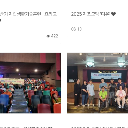
하반기 자립생활기술훈련 - 요리교
2025 자조모임 '다온'
08-13
422