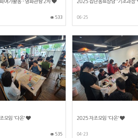
문화여가활동 - 영화관람 2차
2025 집단동료상담 '기초과정'
533
06-25
자조모임 '다온'
2025 자조모임 '다온'
535
04-23