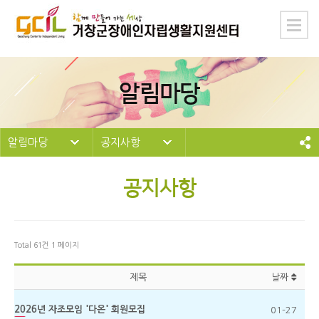
알림마당
알림마당
공지사항
공지사항
Total 61건
1 페이지
제목
날짜
2026년 자조모임 '다온' 회원모집
01-27