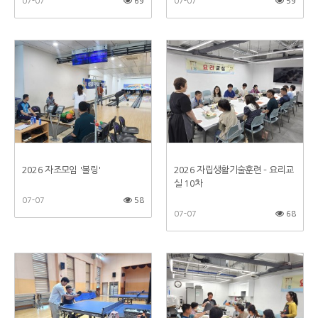
07-07
69
07-07
59
2026 자조모임 '볼링'
2026 자립생활기술훈련 - 요리교
실 10차
07-07
58
07-07
68