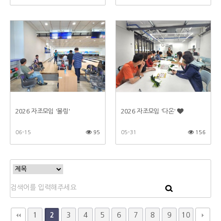
2026 자조모임 '볼링'
2026 자조모임 '다온'
06-15
95
05-31
156
1
3
4
5
6
7
8
9
10
2