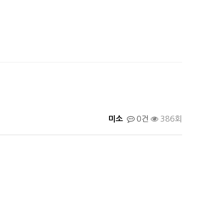
0건
386회
미소